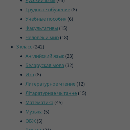
Русский язык
45
товаров
8
Трудовое обучение
8
6
товаров
Учебные пособия
6
15
товаров
Факультативы
15
товаров
18
Человек и мир
18
242
товаров
3 класс
242
товара
23
Английский язык
23
товара
32
Беларуская мова
32
8
товара
Изо
8
товаров
12
Литературное чтение
12
товаров
15
Літаратурнае чытанне
15
45
товаров
Математика
45
5
товаров
Музыка
5
5
товаров
ОБЖ
5
товаров
31