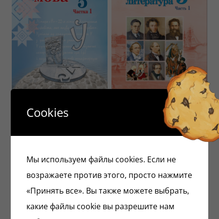
Cookies
Беларуская мова
Русская литература
Вучэбны дапаможнік
Учебное пособие для 5
для 5 класа Частка 1
класса Часть 1
29.90
Br
29.90
Br
Мы используем файлы cookies. Если не
возражаете против этого, просто нажмите
«Принять все». Вы также можете выбрать,
какие файлы cookie вы разрешите нам