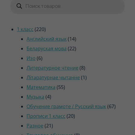
товаров
220
1 класс
220
товаров
14
Английский язык
14
товаров
22
Беларуская мова
22
6
товара
Изо
6
товаров
8
Литературное чтение
8
товаров
1
Літаратурнае чытанне
1
55
товар
Математика
55
4
товаров
Музыка
4
товара
67
Обучение грамоте / Русский язык
67
20
товаров
Прописи 1 класс
20
21
товаров
Разное
21
товар
8