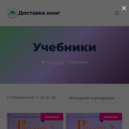
Перейти
×
Доставка книг
к
содержимому
Учебники
/
Каталог
/
Учебники
Отображение 1–39 из 45
Новинка!
Новинка!