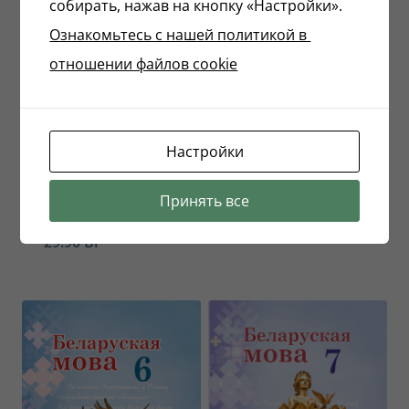
собирать, нажав на кнопку «Настройки».
Ознакомьтесь с нашей политикой в ​​
отношении файлов cookie
Настройки
Беларуская мова
Русская литература
Вучэбны дапаможнік
Принять все
Учебное пособие для 5
для 5 класа Частка 2
класса Часть 2
29.90
Br
29.90
Br