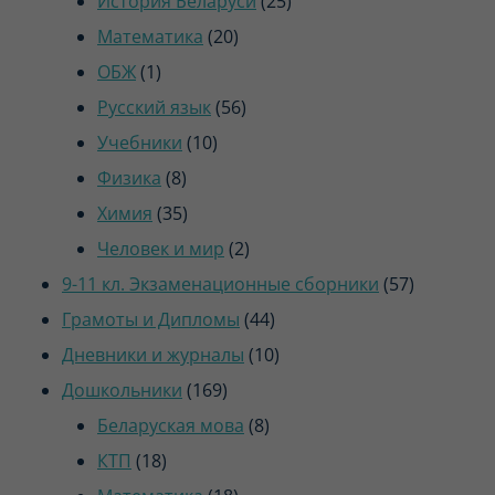
История Беларуси
25
20
товаров
Математика
20
1
товаров
ОБЖ
1
товар
56
Русский язык
56
10
товаров
Учебники
10
8
товаров
Физика
8
товаров
35
Химия
35
товаров
2
Человек и мир
2
товара
57
9-11 кл. Экзаменационные сборники
57
44
товаров
Грамоты и Дипломы
44
товара
10
Дневники и журналы
10
169
товаров
Дошкольники
169
товаров
8
Беларуская мова
8
18
товаров
КТП
18
товаров
18