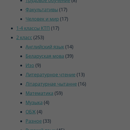
Трудовое обучение
8
17
товаров
Факультативы
17
товаров
17
Человек и мир
17
17
товаров
1-4 классы КТП
17
253
товаров
2 класс
253
товара
14
Английский язык
14
товаров
39
Беларуская мова
39
9
товаров
Изо
9
товаров
13
Литературное чтение
13
товаров
16
Літаратурнае чытанне
16
59
товаров
Математика
59
4
товаров
Музыка
4
4
товара
ОБЖ
4
товара
33
Разное
33
товара
45