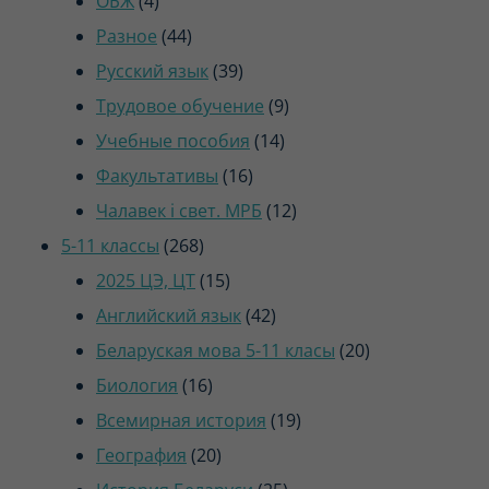
ОБЖ
4
товара
44
Разное
44
товара
39
Русский язык
39
товаров
9
Трудовое обучение
9
14
товаров
Учебные пособия
14
16
товаров
Факультативы
16
товаров
12
Чалавек і свет. МРБ
12
268
товаров
5-11 классы
268
товаров
15
2025 ЦЭ, ЦТ
15
товаров
42
Английский язык
42
товара
20
Беларуская мова 5-11 класы
20
16
товаров
Биология
16
товаров
19
Всемирная история
19
20
товаров
География
20
товаров
25