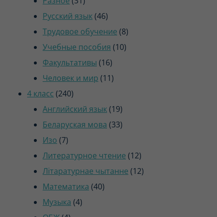
Разное
31
товар
46
Русский язык
46
товаров
8
Трудовое обучение
8
10
товаров
Учебные пособия
10
16
товаров
Факультативы
16
товаров
11
Человек и мир
11
240
товаров
4 класс
240
товаров
19
Английский язык
19
товаров
33
Беларуская мова
33
7
товара
Изо
7
товаров
12
Литературное чтение
12
товаров
12
Літаратурнае чытанне
12
40
товаров
Математика
40
4
товаров
Музыка
4
4
товара