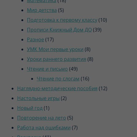
Математика
18
5
товаров
Мир детства
5
товаров
10
Подготовка к первому классу
10
39
товаров
Прописи Книжный Дом ДО
39
17
товаров
Разное
17
товаров
8
УМК Мои первые уроки
8
товаров
8
Уроки раннего развития
8
49
товаров
Чтение и письмо
49
товаров
16
Чтение по слогам
16
товаров
12
Наглядно-методические пособия
12
2
товаров
Настольные игры
2
1
товара
Новый год
1
товар
5
Повторение на лето
5
товаров
7
Работа над ошибками
7
41
товаров