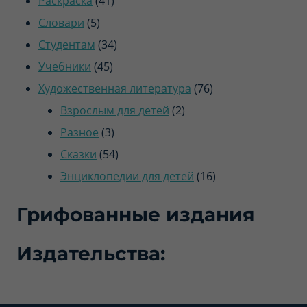
Раскраска
41
5
товар
Словари
5
товаров
34
Студентам
34
45
товара
Учебники
45
товаров
76
Художественная литература
76
2
товаров
Взрослым для детей
2
3
товара
Разное
3
товара
54
Сказки
54
товара
16
Энциклопедии для детей
16
товаров
Грифованные издания
Издательства: