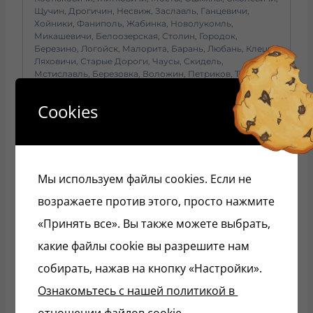
Щучин, Дрогичин, Несвиж, Заславль, Ганцевичи,
Хойники, Фаниполь, Жабинка, Новолукомль,
Микашевичи, Белоозерская, Столин, Городок,
Березино, Логойск, Малорита, Барань, Любань, Клецк,
Ляховичи, Старые Дороги, Чаусы, Скидель,
Мстиславль, Березовка, Воложин, Петриков, Толочин,
Узда, Копыль, Червень, Браслав, Ельск, Чашники,
Островец, Кировск, Крупки, Буда-Кошелево, Каменец,
Cookies
Чериков, Ветка, Миоры, Чечерск, Наровля, Ивье,
Славгород, Сенно
Вам также будет
Мы используем файлы cookies. Если не
интересно…
возражаете против этого, просто нажмите
«Принять все». Вы также можете выбрать,
какие файлы cookie вы разрешите нам
собирать, нажав на кнопку «Настройки».
Ознакомьтесь с нашей политикой в ​​
отношении файлов cookie