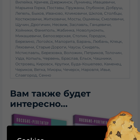
Вилейка, Кричев, Дзержинск, Лунинец, Ивацевичи,
Марьина Горка, Поставы, Пружаны, Глубокое, Добруш,
Лепель, Быхов, Иваново, Климовичи, Шклов, Столбцы,
Костюковичи, Житковичи, Мосты, Ошмяны, Смолевичи,
Щучин, Дрогичин, Несвиж, Заславль, Ганцевичи,
Хойники, Фаниполь, Жабинка, Новолукомль,
Микашевичи, Белоозерская, Столин, Городок,
Березино, Логойск, Малорита, Барань, Любань, Клецк,
Ляховичи, Старые Дороги, Чаусы, Скидель,
Мстиславль, Березовка, Воложин, Петриков, Толочин,
Узда, Копыль, Червень, Браслав, Ельск, Чашники,
Островец, Кировск, Крупки, Буда-Кошелево, Каменец,
Чериков, Ветка, Миоры, Чечерск, Наровля, Ивье,
Славгород, Сенно
Вам также будет
интересно…