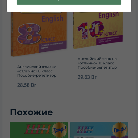
Английский язык на
«отлично» 10 класс
Английский язык на
Пособие-репетитор
«отлично» 8 класс
Пособие-репетитор
29.63
Br
28.58
Br
Похожие