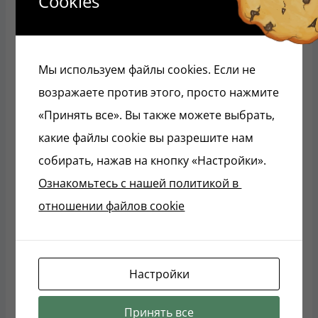
Cookies
Мы используем файлы cookies. Если не
возражаете против этого, просто нажмите
«Принять все». Вы также можете выбрать,
какие файлы cookie вы разрешите нам
Английский язык на
собирать, нажав на кнопку «Настройки».
«отлично» 6 класс
Английский язык на
Пособие-репетитор
«отлично» 9 класс
Ознакомьтесь с нашей политикой в ​​
Пособие-репетитор
28.36
Br
отношении файлов cookie
28.58
Br
Настройки
Принять все