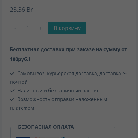
28.36
Br
Количество
В корзину
товара
Английский
Бесплатная доставка при заказе на сумму от
язык
100руб.!
на
Самовывоз, курьерская доставка, доставка е-
"отлично"
почтой
7
Наличный и безналичный расчет
класс
Возможность отправки наложенным
Пособие-
платежом
репетитор
БЕЗОПАСНАЯ ОПЛАТА