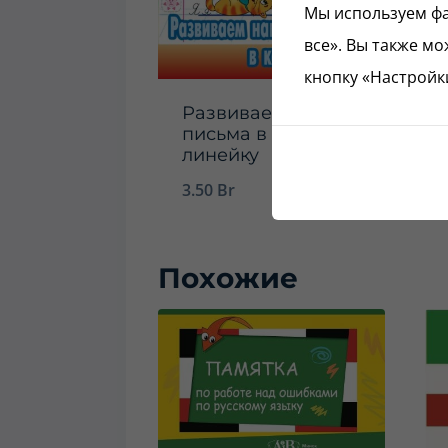
Мы используем фа
все». Вы также мо
кнопку «Настройк
Развиваем навыки
письма в косую
линейку
3.50
Br
Похожие