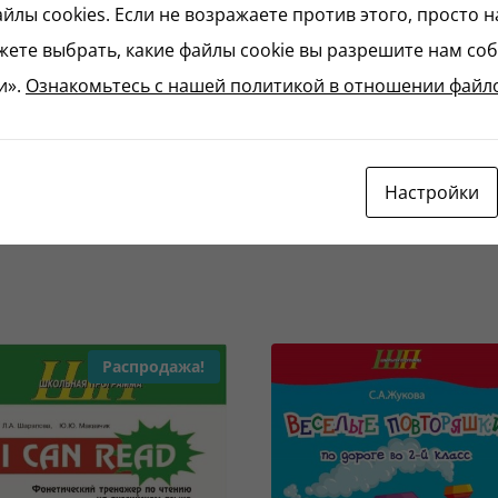
йлы cookies. Если не возражаете против этого, просто 
жете выбрать, какие файлы cookie вы разрешите нам соб
и».
Ознакомьтесь с нашей политикой в ​​отношении файло
Пишем
Каллиграфическое
неразрывно
написание
строчные буквы
строчных букв
Настройки
3.50
Br
3.50
Br
Распродажа!