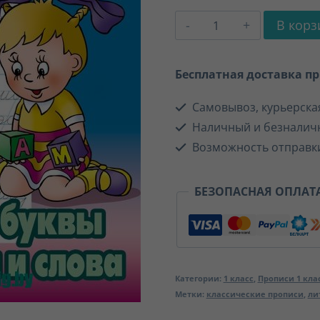
Количество
В корз
товара
Соединяем
Бесплатная доставка при
буквы
Самовывоз, курьерская
в
Наличный и безналич
слоги
Возможность отправк
и
слова
БЕЗОПАСНАЯ ОПЛАТ
Категории:
1 класс
,
Прописи 1 кла
Метки:
классические прописи
,
ли