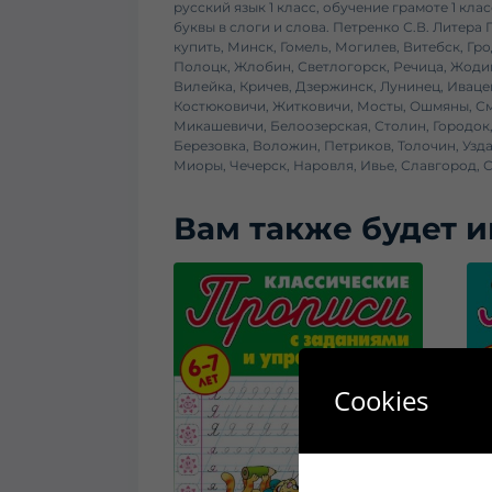
русский язык 1 класс, обучение грамоте 1 кла
буквы в слоги и слова. Петренко С.В. Литера 
купить, Минск, Гомель, Могилев, Витебск, Г
Полоцк, Жлобин, Светлогорск, Речица, Жодин
Вилейка, Кричев, Дзержинск, Лунинец, Иваце
Костюковичи, Житковичи, Мосты, Ошмяны, См
Микашевичи, Белоозерская, Столин, Городок,
Березовка, Воложин, Петриков, Толочин, Узда
Миоры, Чечерск, Наровля, Ивье, Славгород, 
Вам также будет 
Cookies