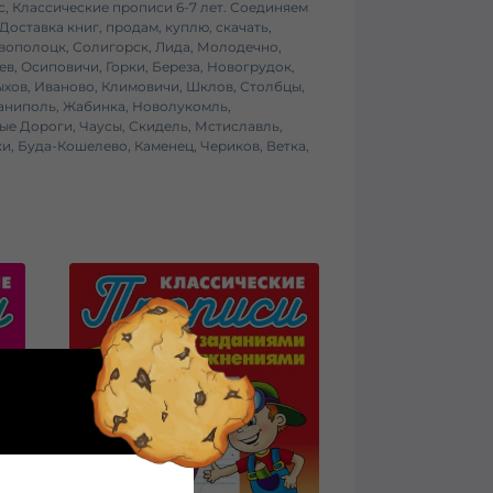
асс, Классические прописи 6-7 лет. Соединяем
Доставка книг
, продам, куплю, скачать,
овополоцк, Солигорск, Лида, Молодечно,
в, Осиповичи, Горки, Береза, Новогрудок,
ыхов, Иваново, Климовичи, Шклов, Столбцы,
Фаниполь, Жабинка, Новолукомль,
ые Дороги, Чаусы, Скидель, Мстиславль,
ки, Буда-Кошелево, Каменец, Чериков, Ветка,