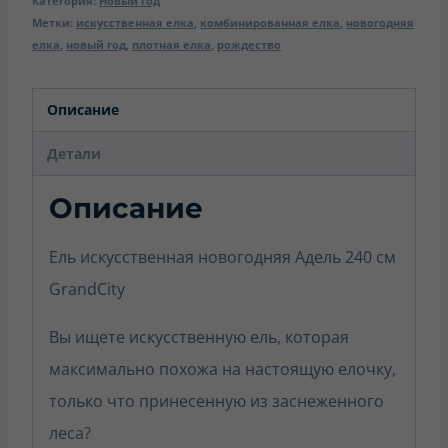
Категория:
Новый год
Метки:
искусственная елка
,
комбинированная елка
,
новогодняя
елка
,
новый год
,
плотная елка
,
рождество
Описание
Детали
Описание
Ель искусственная новогодняя Адель 240 см
GrandCity
Вы ищете искусственную ель, которая
максимально похожа на настоящую елочку,
только что принесенную из заснеженного
леса?