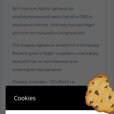
Веточки ели Адель сделаны из
комбинированной хвои (литой и ПВХ) и
украшены снегом, поэтому она выглядит
достаточно пышной и натуральной.
Эта модель идеально впишется в интерьер
Вашего дома и будет создавать атмосферу
волшебства на протяжении всех
новогодних праздников.
Размер упаковки: 132x38x43 см
аAdele, елка искусственная, елки, ель, ели
Cookies
искусственные новогодние, новогодняя, новогодняя
заснеженная, заснеженные, со снегом, снежным,
комбинированная, с комбинированной хвоей,
комбинированные, 240см, 240 см, 2.4м, 2.4 м, 2,4м, 2,4