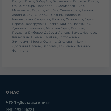
Гродно, Брест, Бобруйск, Барановичи, Борисов, Пинск,
Орша, Мозырь, Новополоцк, Солигорск, Лида,
Молодечно, Полоцк, Жлобин, Светлогорск, Речица,
Жодино, Слуцк, Кобрин, Слоним, Волковыск,
Калинковичи, Сморгонь, Рогачев, Осиповичи, Горки,
Береза, Новогрудок, Вилейка, Кричев, Дзержинск,
Лунинец, Ивацевичи, Марьина Горка, Поставы,
Пружаны, Глубокое, Добруш, Лепель, Быхов, Иваново,
Климовичи, Шклов, Столбцы, Костюковичи,
Житковичи, Мосты, Ошмяны, Смолевичи, Щучин,
Дрогичин, Несвиж, Заславль, Ганцевичи, Хойники,
Фаниполь
О НАС
ЧТУП «Доставка книг»
УНП 193656221